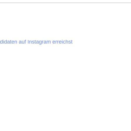
lick
ür mittelständische Unternehmen ist
idaten auf Instagram erreichst
m Social Media Recruiting
mt-Recruiting einbinden
ecruiting aus
nalsuche vermeiden
lten
nternehmen passen?