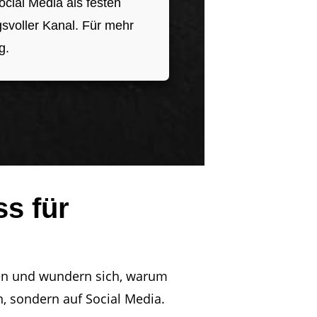
ial Media als festen
gsvoller Kanal. Für mehr
g.
s für
alen und wundern sich, warum
, sondern auf Social Media.