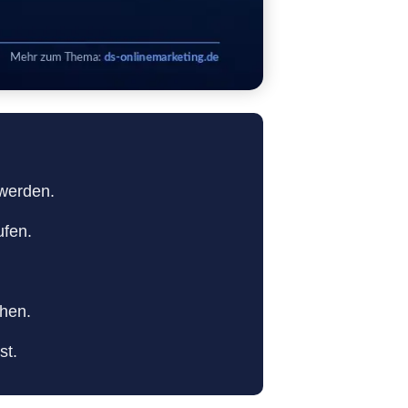
 werden.
ufen.
chen.
st.