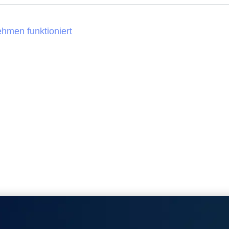
hmen funktioniert
ruppe?
Anfragen
 kleine Unternehmen
hmen lohnt sich