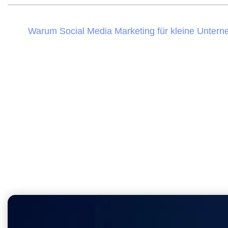
Warum Social Media Marketing für kleine Unterne
Die richtige Plattform wählen: Wo ist deine Zielg
In 5 Schritten zur Social-Media-Strategie
Content planen und regelmäßig veröffentlichen
Community Management: Aus Followern werden 
Häufige Fragen zum Social Media Marketing für
Fazit: Social Media Marketing für kleine Unterne