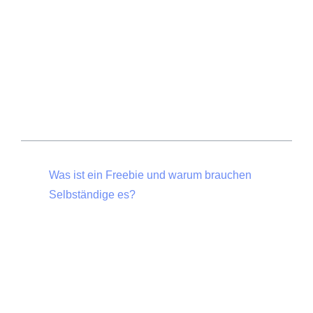
Inhalt
Was ist ein Freebie und warum brauchen
Selbständige es?
Was ein gutes Freebie ausmacht
Freebie-Ideen für Dienstleister, Coaches und
Berater
Freebie erstellen in 6 Schritten