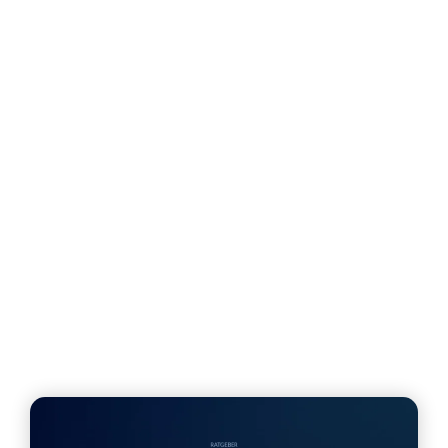
Nutzen statt Features: So überzeugst du
Kunden wirklich
Social Proof und Glaubwürdigkeit im
Verkaufstext aufbauen
Häufige Fehler beim Verkaufstexte schreiben
Schritt für Schritt zum fertigen Verkaufstext
Häufige Fragen zum Thema Verkaufstexte
schreiben
Fazit: Verkaufstexte schreiben als
Selbstständiger