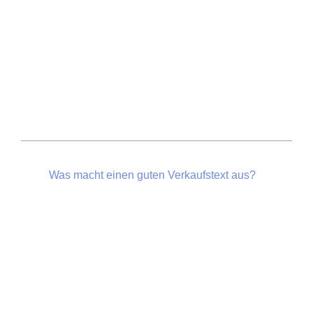
Inhalt
Was macht einen guten Verkaufstext aus?
Schritt 1: Kenne deine Zielgruppe, bevor du
ein Wort schreibst
Die AIDA-Formel: Bewährte Struktur für
überzeugende Verkaufstexte
Überschriften schreiben, die sofort Neugier
wecken